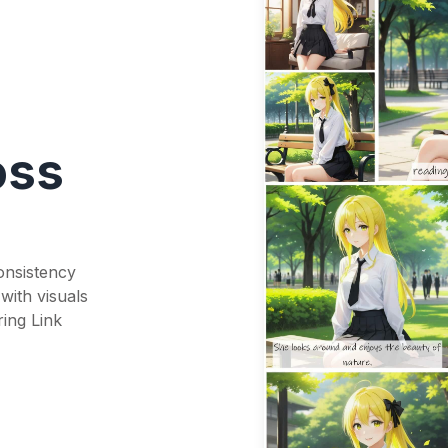
oss
onsistency
with visuals
ring Link