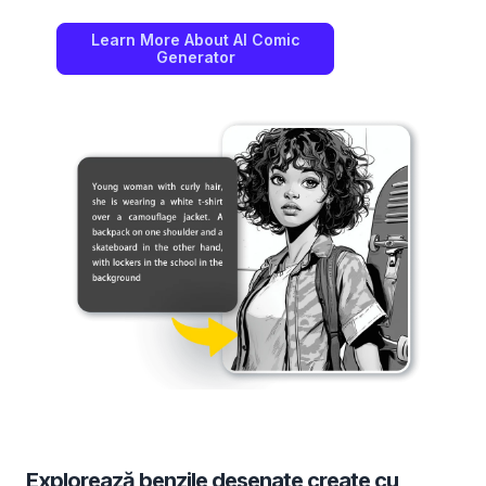
Learn More About AI Comic
Generator
Explorează benzile desenate create cu