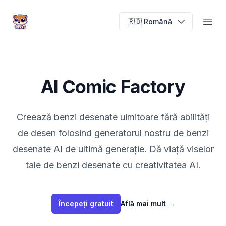
AI Comic Factory
🇷🇴 Română
Open
AI Comic Factory
Creează benzi desenate uimitoare fără abilități
de desen folosind generatorul nostru de benzi
desenate AI de ultimă generație. Dă viață viselor
tale de benzi desenate cu creativitatea AI.
Începeți gratuit
Află mai mult
→